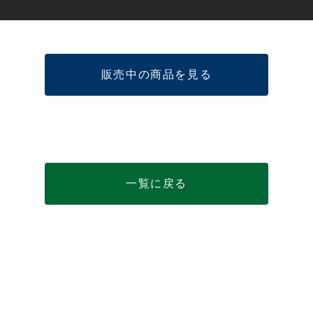
販売中の商品を見る
一覧に戻る