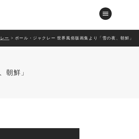
menu
クレー
>
ポール・ジャクレー 世界風俗版画集より「雪の夜、朝鮮」
、朝鮮」