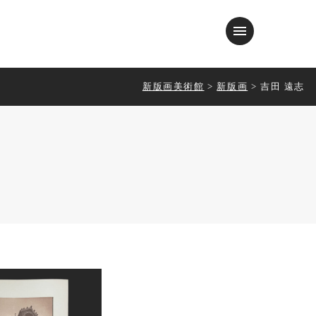
menu
新版画美術館
>
新版画
>
吉田 遠志