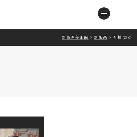
menu
新版画美術館
>
新版画
>
石川 寅治