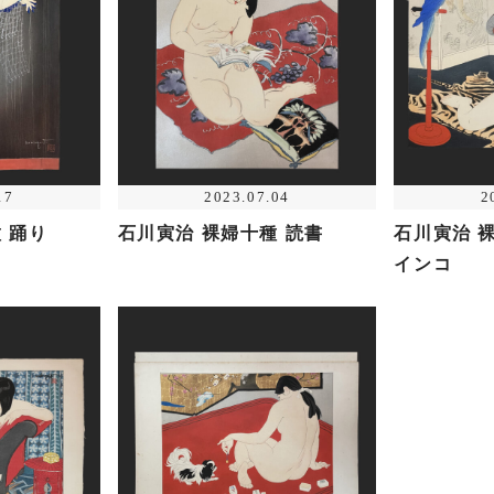
17
2023.07.04
2
 踊り
石川寅治 裸婦十種 読書
石川寅治 
インコ